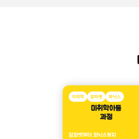
미취학
알파벳
파닉스
미취학아동
과정
알파벳부터 파닉스까지