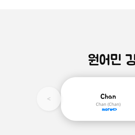
원어민 
Chan
Chan (Chan)
more