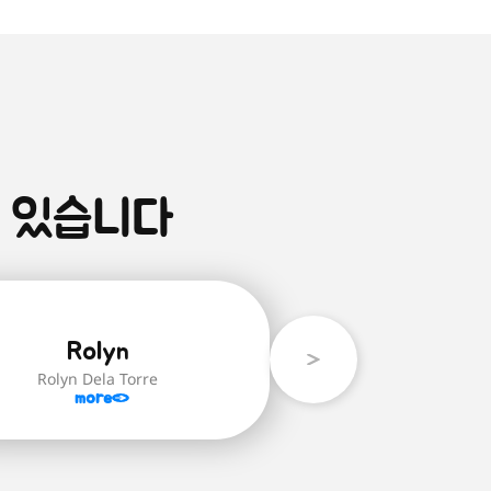
 있습니다
Rolyn
Rolyn Dela Torre
more